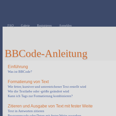
FAQ
Galerie
Registrieren
Anmelden
BBCode-Anleitung
Einführung
Was ist BBCode?
Formatierung von Text
Wie fetter, kursiver und unterstrichener Text erstellt wird
Wie die Textfarbe oder -größe geändert wird
Kann ich Tags zur Formatierung kombinieren?
Zitieren und Ausgabe von Text mit fester Weite
Text in Antworten zitieren
Programmcode oder Daten mit fester Weite ausgeben