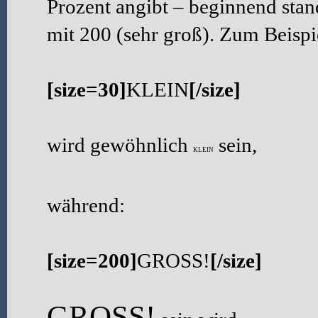
Prozent angibt – beginnend sta
mit 200 (sehr groß). Zum Beispi
[size=30]
KLEIN
[/size]
wird gewöhnlich
sein,
KLEIN
während:
[size=200]
GROSS!
[/size]
GROSS!