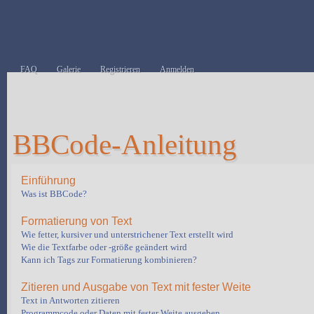
FAQ
Galerie
Registrieren
Anmelden
BBCode-Anleitung
Einführung
Was ist BBCode?
Formatierung von Text
Wie fetter, kursiver und unterstrichener Text erstellt wird
Wie die Textfarbe oder -größe geändert wird
Kann ich Tags zur Formatierung kombinieren?
Zitieren und Ausgabe von Text mit fester Weite
Text in Antworten zitieren
Programmcode oder Daten mit fester Weite ausgeben