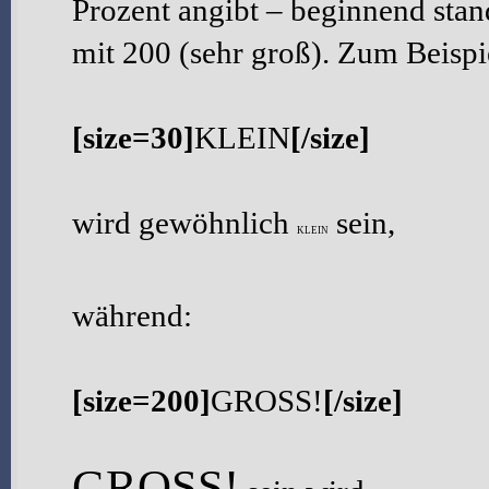
Prozent angibt – beginnend sta
mit 200 (sehr groß). Zum Beispi
[size=30]
KLEIN
[/size]
wird gewöhnlich
sein,
KLEIN
während:
[size=200]
GROSS!
[/size]
GROSS!