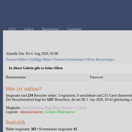
FAQ
Galerie
Registrieren
Anmelden
Aktuelle Zeit: Do 6. Aug 2026, 02:08
Neueste Bilder
•
Zufällige Bilder
•
Neueste Kommentare
•
Beste Bewertungen
In dieser Galerie gibt es keine Alben
Benutzername:
Passwort:
Wer ist online?
Insgesamt sind
234
Besucher online: 3 registrierte, 0 unsichtbare und 231 Gäste (basieren
Der Besucherrekord liegt bei
5267
Besuchern, die am Mi 1. Apr 2026, 03:42 gleichzeitig o
Mitglieder:
Baidu [Spider]
,
Bing [Bot]
,
Majestic-12 [Bot]
Legende:
Administratoren
,
Globale Moderatoren
Statistik
Bilder insgesamt:
302
• Kommentare insgesamt:
61