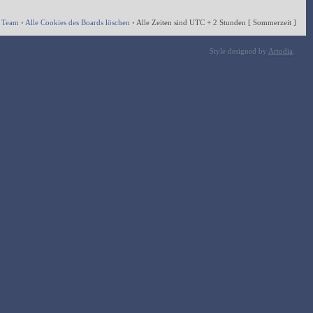
 Team
•
Alle Cookies des Boards löschen
•
Alle Zeiten sind UTC + 2 Stunden [ Sommerzeit ]
Style designed by
Artodia
.