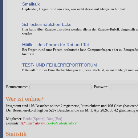
Smalltalk
Geplauder, Fragen rund um alles, was nicht direkt mit Alanya zu tun hat
Schleckermäulchen-Ecke
Hier kann über Rezepte diskutiert werden, die in der Rezepte-Rubrik eingestellt
werden.
Hiiiilfe - das Forum für Rat und Tat
Bei Fragen rund ums Forum, technische bzw. Computerfragen oder zu Fotografi
hier rein.
TEST- UND FEHLERREPORTFORUM
Bitte teilt mir hier Eure Beobachtungen mit, was falsch ist, ws nicht klappt und w
Benutzername:
Passwort:
Wer ist online?
Insgesamt sind
108
Besucher online: 2 registrierte, 0 unsichtbare und 106 Gäste (basieren
Der Besucherrekord liegt bei
5267
Besuchern, die am Mi 1. Apr 2026, 03:42 gleichzeitig o
Mitglieder:
Baidu [Spider]
,
Bing [Bot]
Legende:
Administratoren
,
Globale Moderatoren
Statistik