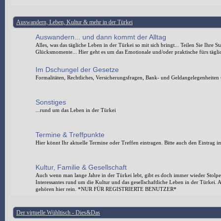
Auswandern, Leben, Kultur & mehr in der Türkei
Auswandern... und dann kommt der Alltag
Alles, was das tägliche Leben in der Türkei so mit sich bringt... Teilen Sie Ihre 
Glücksmomente... Hier geht es um das Emotionale und/oder praktische fürs tägli
Im Dschungel der Gesetze
Formalitäten, Rechtliches, Versicherungsfragen, Bank- und Geldangelegenheiten 
Sonstiges
...rund um das Leben in der Türkei
Termine & Treffpunkte
Hier könnt Ihr aktuelle Termine oder Treffen eintragen. Bitte auch den Eintrag i
Kultur, Familie & Gesellschaft
Auch wenn man lange Jahre in der Türkei lebt, gibt es doch immer wieder Stolpe
Interessantes rund um die Kultur und das gesellschaftliche Leben in der Türkei.
gehören hier rein. *NUR FÜR REGISTRIERTE BENUTZER*
Der virtuelle Wühltisch - Dies&Das