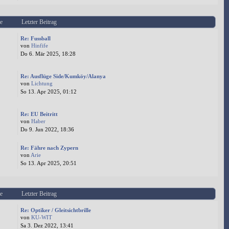
e
Letzter Beitrag
Re: Fussball
von
Hinfife
Do 6. Mär 2025, 18:28
Re: Ausflüge Side/Kumköy/Alanya
von
Lichtung
So 13. Apr 2025, 01:12
Re: EU Beitritt
von
Haber
Do 9. Jun 2022, 18:36
Re: Fähre nach Zypern
von
Arie
So 13. Apr 2025, 20:51
e
Letzter Beitrag
Re: Optiker / Gleitsichtbrille
von
KU-WIT
Sa 3. Dez 2022, 13:41