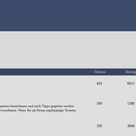
Themen
Beiträg
424
6615
169
1300
artner hinterlassen und auch Tipps gegeben werden.
e vornehmen. Wenn Sie als Firma regelmässige Termine
356
3846