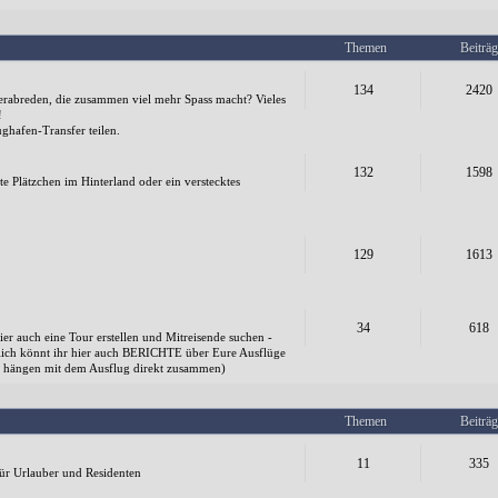
Themen
Beiträg
134
2420
verabreden, die zusammen viel mehr Spass macht? Vieles
!
hafen-Transfer teilen.
132
1598
e Plätzchen im Hinterland oder ein verstecktes
129
1613
34
618
ier auch eine Tour erstellen und Mitreisende suchen -
ndlich könnt ihr hier auch BERICHTE über Eure Ausflüge
 sie hängen mit dem Ausflug direkt zusammen)
Themen
Beiträg
11
335
ür Urlauber und Residenten