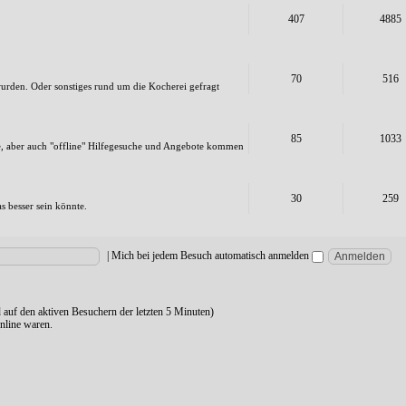
407
4885
70
516
 wurden. Oder sonstiges rund um die Kocherei gefragt
85
1033
e, aber auch "offline" Hilfegesuche und Angebote kommen
30
259
as besser sein könnte.
|
Mich bei jedem Besuch automatisch anmelden
d auf den aktiven Besuchern der letzten 5 Minuten)
nline waren.