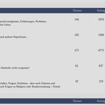
Themen
Beiträg
144
1919
Startschwierigkeiten, Erfahrungen, Probleme,
che Leben.
145
1560
und anderer Papierkram....
275
4775
62
837
m Kalender nicht vergessen!
10
233
rfallen, Fragen, Probleme - aber auch Schönes und
 Auch Fragen zu Religion oder Kindererziehung + Schule
Themen
Beiträg