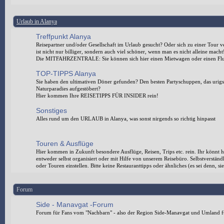
Urlaub in Alanya
Treffpunkt Alanya
Reisepartner und/oder Gesellschaft im Urlaub gesucht? Oder sich zu einer Tour 
ist nicht nur billiger, sondern auch viel schöner, wenn man es nicht alleine macht
Die MITFAHRZENTRALE: Sie können sich hier einen Mietwagen oder einen Flug
TOP-TIPPS Alanya
Sie haben den ultimativen Döner gefunden? Den besten Partyschuppen, das urigst
Naturparadies aufgestöbert?
Hier kommen Ihre REISETIPPS FÜR INSIDER rein!
Sonstiges
Alles rund um den URLAUB in Alanya, was sonst nirgends so richtig hinpasst
Touren & Ausflüge
Hier kommen in Zukunft besondere Ausflüge, Reisen, Trips etc. rein. Ihr könnt h
entweder selbst organisiert oder mit Hilfe von unserem Reisebüro. Selbstverstä
oder Touren einstellen. Bitte keine Restauranttipps oder ähnliches (es sei denn,
Forum
Side - Manavgat -Forum
Forum für Fans vom "Nachbarn" - also der Region Side-Manavgat und Umland f