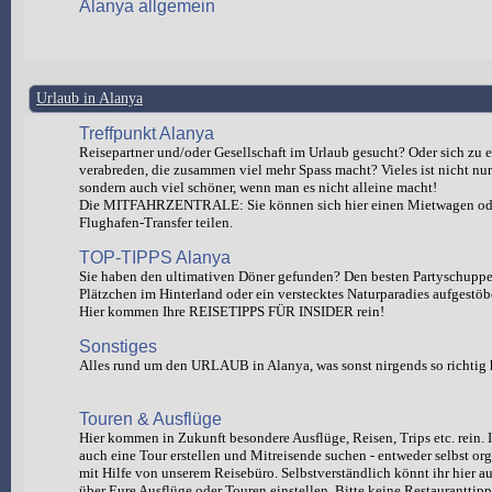
Alanya allgemein
Urlaub in Alanya
Treffpunkt Alanya
Reisepartner und/oder Gesellschaft im Urlaub gesucht? Oder sich zu e
verabreden, die zusammen viel mehr Spass macht? Vieles ist nicht nur 
sondern auch viel schöner, wenn man es nicht alleine macht!
Die MITFAHRZENTRALE: Sie können sich hier einen Mietwagen od
Flughafen-Transfer teilen.
TOP-TIPPS Alanya
Sie haben den ultimativen Döner gefunden? Den besten Partyschuppen
Plätzchen im Hinterland oder ein verstecktes Naturparadies aufgestöb
Hier kommen Ihre REISETIPPS FÜR INSIDER rein!
Sonstiges
Alles rund um den URLAUB in Alanya, was sonst nirgends so richtig 
Touren & Ausflüge
Hier kommen in Zukunft besondere Ausflüge, Reisen, Trips etc. rein. I
auch eine Tour erstellen und Mitreisende suchen - entweder selbst org
mit Hilfe von unserem Reisebüro. Selbstverständlich könnt ihr hie
über Eure Ausflüge oder Touren einstellen. Bitte keine Restauranttipp