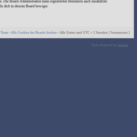
n. Die Board-Administration kann registrierten Benutzern auch zusätzliche
 du dich in diesem Board bewegst.
 Team
•
Alle Cookies des Boards löschen
•
Alle Zeiten sind UTC + 2 Stunden [ Sommerzeit ]
Style designed by
Artodia
.