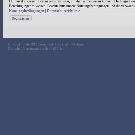
Du musst in diesem Forum registriert sein, um dich anmelden zu können. Die Registrieru
Berechtigungen zuweisen. Beachte bitte unsere Nutzungsbedingungen und die verwandten 
Nutzungsbedingungen
|
Datenschutzrichtlinie
Registrieren
Powered by
phpBB
® Forum Software © phpBB Group
Deutsche Übersetzung durch
phpBB.de