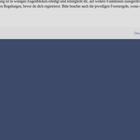
ng ist in wenigen Augenblicken erledigt und ermöglicht dir, auf weitere Funktionen zuzugreife
Regelungen, bevor du dich registrierst. Bitte beachte auch die jeweiligen Forenregeln, wenn
Das