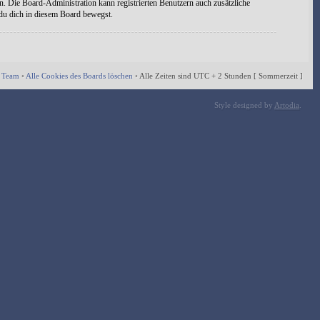
n. Die Board-Administration kann registrierten Benutzern auch zusätzliche
 du dich in diesem Board bewegst.
 Team
•
Alle Cookies des Boards löschen
•
Alle Zeiten sind UTC + 2 Stunden [ Sommerzeit ]
Style designed by
Artodia
.