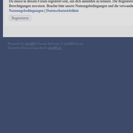
Du musst in diesem Forum registriert sein, um dich anmelden zu können. Die Registrieru
Berechtigungen zuweisen. Beachte bitte unsere Nutzungsbedingungen und die verwandten 
Nutzungsbedingungen
|
Datenschutzrichtlinie
Registrieren
Powered by
phpBB
® Forum Software © phpBB Group
Deutsche Übersetzung durch
phpBB.de