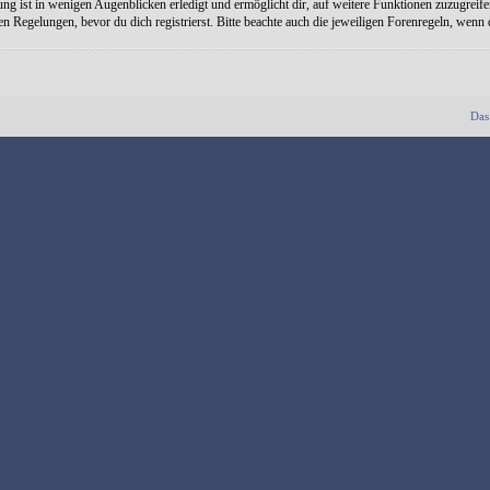
ng ist in wenigen Augenblicken erledigt und ermöglicht dir, auf weitere Funktionen zuzugreife
Regelungen, bevor du dich registrierst. Bitte beachte auch die jeweiligen Forenregeln, wenn
Das