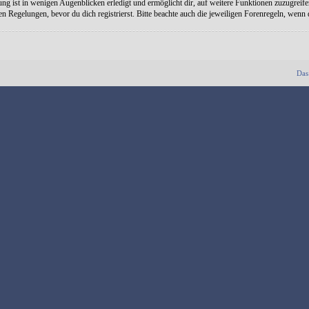
ng ist in wenigen Augenblicken erledigt und ermöglicht dir, auf weitere Funktionen zuzugreife
Regelungen, bevor du dich registrierst. Bitte beachte auch die jeweiligen Forenregeln, wenn
Das