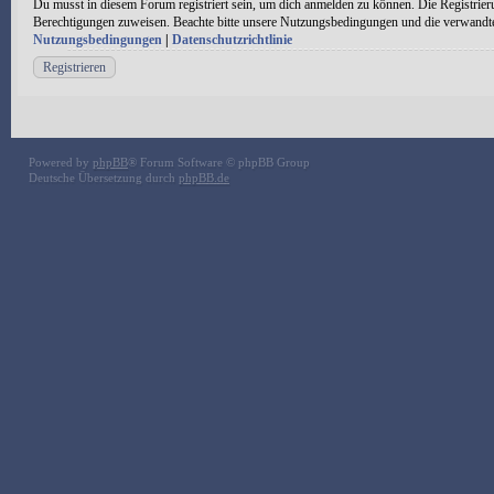
Du musst in diesem Forum registriert sein, um dich anmelden zu können. Die Registrieru
Berechtigungen zuweisen. Beachte bitte unsere Nutzungsbedingungen und die verwandten 
Nutzungsbedingungen
|
Datenschutzrichtlinie
Registrieren
Powered by
phpBB
® Forum Software © phpBB Group
Deutsche Übersetzung durch
phpBB.de