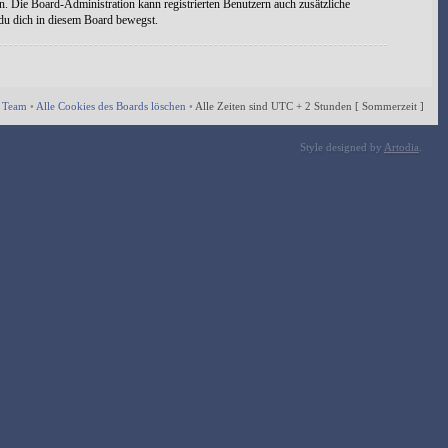
n. Die Board-Administration kann registrierten Benutzern auch zusätzliche
 du dich in diesem Board bewegst.
 Team
•
Alle Cookies des Boards löschen
•
Alle Zeiten sind UTC + 2 Stunden [ Sommerzeit ]
Style designed by
Artodia
.