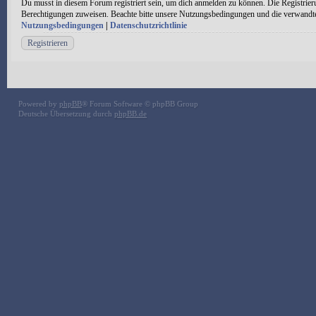
Du musst in diesem Forum registriert sein, um dich anmelden zu können. Die Registrieru
Berechtigungen zuweisen. Beachte bitte unsere Nutzungsbedingungen und die verwandten 
Nutzungsbedingungen
|
Datenschutzrichtlinie
Registrieren
Powered by
phpBB
® Forum Software © phpBB Group
Deutsche Übersetzung durch
phpBB.de