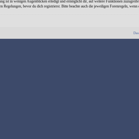
ng ist in wenigen Augenblicken erledigt und ermöglicht dir, auf weitere Funktionen zuzugreife
Regelungen, bevor du dich registrierst. Bitte beachte auch die jeweiligen Forenregeln, wenn
Das