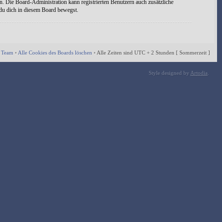
n. Die Board-Administration kann registrierten Benutzern auch zusätzliche
 du dich in diesem Board bewegst.
 Team
•
Alle Cookies des Boards löschen
•
Alle Zeiten sind UTC + 2 Stunden [ Sommerzeit ]
Style designed by
Artodia
.