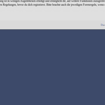
ng ist in wenigen Augenblicken erledigt und ermöglicht dir, auf weitere Funktionen zuzugreife
Regelungen, bevor du dich registrierst. Bitte beachte auch die jeweiligen Forenregeln, wenn
Das