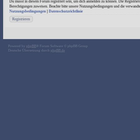
Du musst in diesem Forum registriert sein, um dich anmelden zu können. Die Registrieru
Berechtigungen zuweisen. Beachte bitte unsere Nutzungsbedingungen und die verwandten 
Nutzungsbedingungen
|
Datenschutzrichtlinie
Registrieren
Powered by
phpBB
® Forum Software © phpBB Group
Deutsche Übersetzung durch
phpBB.de