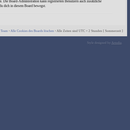
n. Die Board-Administration kann registrierten Benutzern auch zusätzliche
 du dich in diesem Board bewegst.
 Team
•
Alle Cookies des Boards löschen
•
Alle Zeiten sind UTC + 2 Stunden [ Sommerzeit ]
Style designed by
Artodia
.