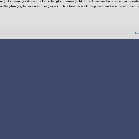
ng ist in wenigen Augenblicken erledigt und ermöglicht dir, auf weitere Funktionen zuzugreife
Regelungen, bevor du dich registrierst. Bitte beachte auch die jeweiligen Forenregeln, wenn
Das