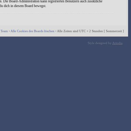
n. Die Board-Administration kann registrierten Benutzern auch zusätzliche
 du dich in diesem Board bewegst.
 Team
•
Alle Cookies des Boards löschen
•
Alle Zeiten sind UTC + 2 Stunden [ Sommerzeit ]
Style designed by
Artodia
.