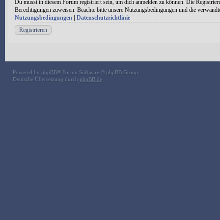
Du musst in diesem Forum registriert sein, um dich anmelden zu können. Die Registrieru
Berechtigungen zuweisen. Beachte bitte unsere Nutzungsbedingungen und die verwandten 
Nutzungsbedingungen
|
Datenschutzrichtlinie
Registrieren
Powered by
phpBB
® Forum Software © phpBB Group
Deutsche Übersetzung durch
phpBB.de