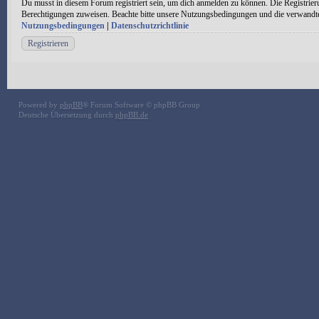
Du musst in diesem Forum registriert sein, um dich anmelden zu können. Die Registrieru
Berechtigungen zuweisen. Beachte bitte unsere Nutzungsbedingungen und die verwandten 
Nutzungsbedingungen
|
Datenschutzrichtlinie
Registrieren
Powered by
phpBB
® Forum Software © phpBB Group
Deutsche Übersetzung durch
phpBB.de