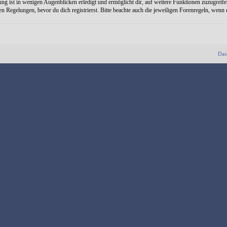
ng ist in wenigen Augenblicken erledigt und ermöglicht dir, auf weitere Funktionen zuzugreife
Regelungen, bevor du dich registrierst. Bitte beachte auch die jeweiligen Forenregeln, wenn
Das