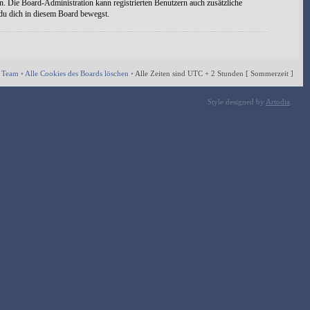
n. Die Board-Administration kann registrierten Benutzern auch zusätzliche
 du dich in diesem Board bewegst.
 Team
•
Alle Cookies des Boards löschen
•
Alle Zeiten sind UTC + 2 Stunden [ Sommerzeit ]
Style designed by
Artodia
.