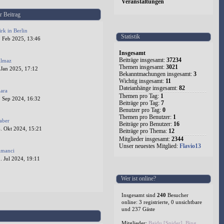
Veranstaltungen
r Beitrag
irk in Berlin
Statistik
. Feb 2025, 13:46
Insgesamt
Beiträge insgesamt:
37234
ilmaz
Themen insgesamt:
3021
 Jan 2025, 17:12
Bekanntmachungen insgesamt:
3
Wichtig insgesamt:
11
Dateianhänge insgesamt:
82
lara
Themen pro Tag:
1
. Sep 2024, 16:32
Beiträge pro Tag:
7
Benutzer pro Tag:
0
Themen pro Benutzer:
1
aber
Beiträge pro Benutzer:
16
. Okt 2024, 15:21
Beiträge pro Thema:
12
Mitglieder insgesamt:
2344
Unser neuestes Mitglied:
Flavio13
lmanci
 Jul 2024, 19:11
Wer ist online?
1
2
3
4
5
524
Insgesamt sind
240
Besucher
online: 3 registrierte, 0 unsichtbare
und 237 Gäste
Mitglieder:
Baidu [Spider]
,
Bing