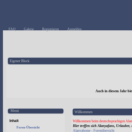
FAQ
Galerie
Registrieren
Anmelden
Eigener Block
Auch in diesem Jahr bi
Menü
Willkommen
Inhalt
Willkommen beim deutschsprachigen Alan
Hier treffen sich Alanyafans, Urlauber, 
Foren-Übersicht
Alanyahome - Forenübersicht