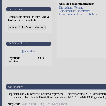
Aktuelle Bekanntmachungen
Die nächsten Termine
Link zu uns
Teilnehmerliste Forentreffen
Einladung Zum Ersten Chat-abend
Benutze bitte diesen Link um
Alanya
Türkei
bei dir zu verlinken:
Zufälliges Profil
jjinparadise
Registriert:
11.Okt.2018
Beiträge:
0
Wer ist online?
Insgesamt sind
240
Besucher online: 3 registrierte, 0 unsichtbare und 237 Gäste (basie
Der Besucherrekord liegt bei
5267
Besuchern, die am Mi 1. Apr 2026, 03:42 gleichzeiti
Mitglieder:
Baidu [Spider]
,
Bing [Bot]
,
Google [Bot]