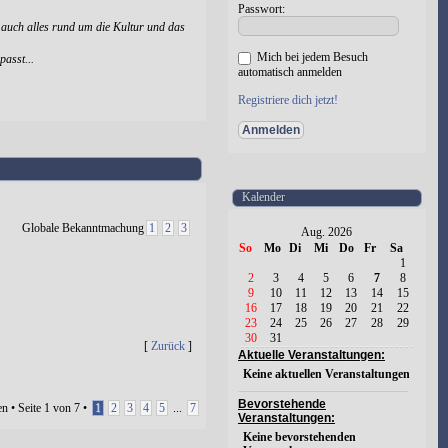
Passwort:
 auch alles rund um die Kultur und das
Mich bei jedem Besuch
passt...
automatisch anmelden
Registriere dich jetzt!
Kalender
Globale Bekanntmachung
1
2
3
Aug. 2026
So
Mo
Di
Mi
Do
Fr
Sa
1
2
3
4
5
6
7
8
9
10
11
12
13
14
15
16
17
18
19
20
21
22
23
24
25
26
27
28
29
30
31
[
Zurück
]
Aktuelle Veranstaltungen:
Keine aktuellen Veranstaltungen
Bevorstehende
n • Seite
1
von
7
•
1
2
3
4
5
...
7
Veranstaltungen:
Keine bevorstehenden