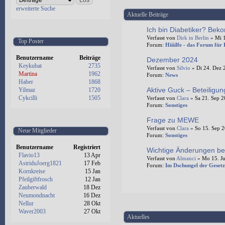
erweiterte Suche
Aktuelle Beiträge
Ich bin Diabetiker? Beko
Verfasst von
Dirk in Berlin
» Mi 1
Top Poster
Forum:
Hiiiilfe - das Forum für
Benutzername
Beiträge
Dezember 2024
Keykubat
2735
Verfasst von
Silvio
» Di 24. Dez 
Martina
1962
Forum:
News
Haber
1868
Aktive Guck – Beteiligu
Yilmaz
1720
Cykcilli
1505
Verfasst von
Clara
» Sa 21. Sep 2
Forum:
Sonstiges
Frage zu MEWE
Verfasst von
Clara
» So 15. Sep 2
Neue Mitglieder
Forum:
Sonstiges
Benutzername
Registriert
Wichtige Änderungen be
Flavio13
13 Apr
Verfasst von
Almanci
» Mo 15. Ju
AstriduJoerg1821
17 Feb
Forum:
Im Dschungel der Gesetz
Kornkreise
15 Jan
Pfeilgiftfrosch
12 Jan
Zauberwald
18 Dez
Neumondnacht
16 Dez
Nellur
28 Okt
Waver2003
27 Okt
Aktuelles