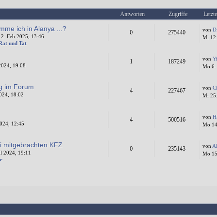
Antworten
Zugriffe
Letzte
mme ich in Alanya ...?
von
D
0
275440
2. Feb 2025, 13:46
Mi 12
 Rat und Tat
von
Y
1
187249
2024, 19:08
Mo 6.
ng im Forum
von
C
4
227467
024, 18:02
Mi 25
von
H
4
500516
024, 12:45
Mo 14
i mitgebrachten KFZ
von
A
0
235143
l 2024, 19:11
Mo 15.
e