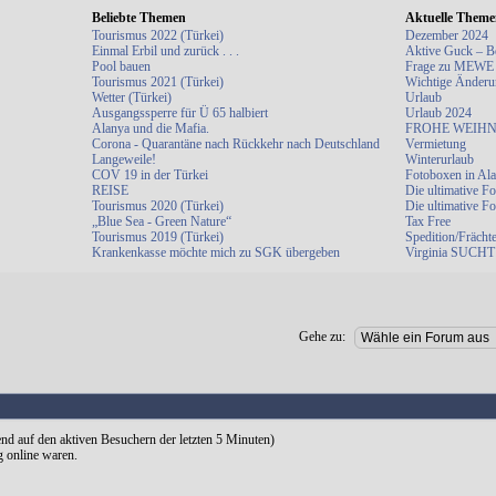
Beliebte Themen
Aktuelle Them
Tourismus 2022 (Türkei)
Dezember 2024
Einmal Erbil und zurück . . .
Aktive Guck – B
Pool bauen
Frage zu MEWE
Tourismus 2021 (Türkei)
Wichtige Änderu
Wetter (Türkei)
Urlaub
Ausgangssperre für Ü 65 halbiert
Urlaub 2024
Alanya und die Mafia.
FROHE WEIHN
Corona - Quarantäne nach Rückkehr nach Deutschland
Vermietung
Langeweile!
Winterurlaub
COV 19 in der Türkei
Fotoboxen in Al
REISE
Die ultimative F
Tourismus 2020 (Türkei)
Die ultimative F
„Blue Sea - Green Nature“
Tax Free
Tourismus 2019 (Türkei)
Spedition/Frächt
Krankenkasse möchte mich zu SGK übergeben
Virginia SUCHT 
Gehe zu:
rend auf den aktiven Besuchern der letzten 5 Minuten)
g online waren.