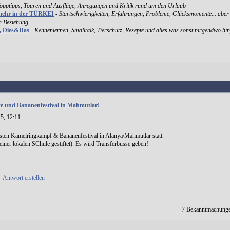
Topptipps, Touren und Ausflüge, Anregungen und Kritik rund um den Urlaub
mehr in der TÜRKEI
-
Startschwierigkeiten, Erfahrungen, Probleme, Glücksmomente... aber
en Beziehung
k, Dies&Das
-
Kennenlernen, Smalltalk, Tierschutz, Rezepte und alles was sonst nirgendwo hin
 und Bananenfestival in Mahmutlar!
5, 12:11
sten Kamelringkampf & Bananenfestival in Alanya/Mahmutlar statt.
einer lokalen SChule gestiftet). Es wird Transferbusse geben!
•
Antwort erstellen
7 Bekanntmachunge