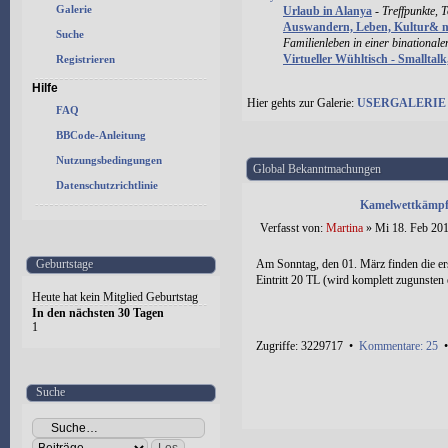
Galerie
Urlaub in Alanya
-
Treffpunkte, 
Auswandern, Leben, Kultur& 
Suche
Familienleben in einer binational
Virtueller Wühltisch - Smalltal
Registrieren
Hilfe
Hier gehts zur Galerie:
USERGALERIE
FAQ
BBCode-Anleitung
Nutzungsbedingungen
Global Bekanntmachungen
Datenschutzrichtlinie
Kamelwettkämpfe
Verfasst von:
Martina
» Mi 18. Feb 201
Geburtstage
Am Sonntag, den 01. März finden die er
Eintritt 20 TL (wird komplett zugunsten 
Heute hat kein Mitglied Geburtstag
In den nächsten 30 Tagen
1
Zugriffe: 3229717 •
Kommentare: 25
Suche