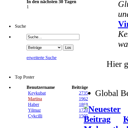
In den nächsten 30 Tagen
Gl
1
un
Vi
Suche
Ke
wa
erweiterte Suche
Hier g
Top Poster
Benutzername
Beiträge
Global B
Keykubat
2735
Martina
1962
Haber
1868
Yilmaz
1720
Cykcilli
1505
K