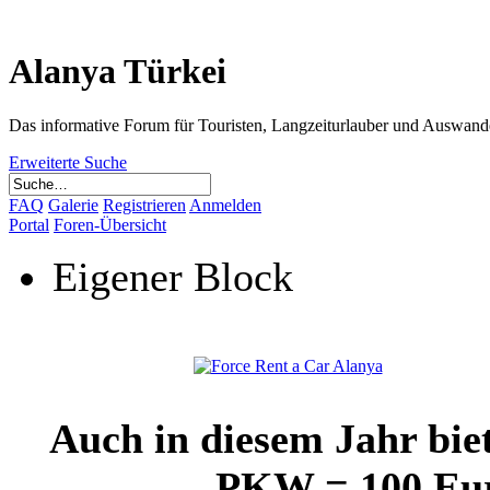
Alanya Türkei
Das informative Forum für Touristen, Langzeiturlauber und Auswand
Erweiterte Suche
FAQ
Galerie
Registrieren
Anmelden
Portal
Foren-Übersicht
Eigener Block
Auch in diesem Jahr bie
PKW = 100 Euro