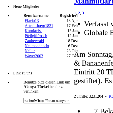
Mahmutlar
Neue Mitglieder
1
,
2
,
3
Benutzername
Registriert
Flavio13
13 Apr
Verfasst 
AstriduJoerg1821
17 Feb
Globale 
Kornkreise
15 Jan
Pfeilgiftfrosch
12 Jan
Zauberwald
18 Dez
Neumondnacht
16 Dez
Nellur
28 Okt
Am Sonntag,
Waver2003
27 Okt
& Bananenfes
Eintritt 20 
Link zu uns
gestiftet). E
Benutze bitte diesen Link um
Alanya Türkei
bei dir zu
verlinken:
Zugriffe: 3231204 •
Ko
7 Bek