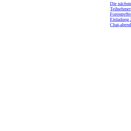
Die nächst
Teilnehmerl
Forentreffe
Einladung 
Chat-aben