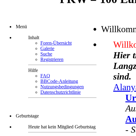
Menü
Willkom
Inhalt
Willk
Foren-Übersicht
Galerie
Hier 
Suche
Registrieren
Langze
Hilfe
sind.
FAQ
BBCode-Anleitung
Alany
Nutzungsbedingungen
Datenschutzrichtlinie
Ur
Au
Geburtstage
Au
Heute hat kein Mitglied Geburtstag
-
S