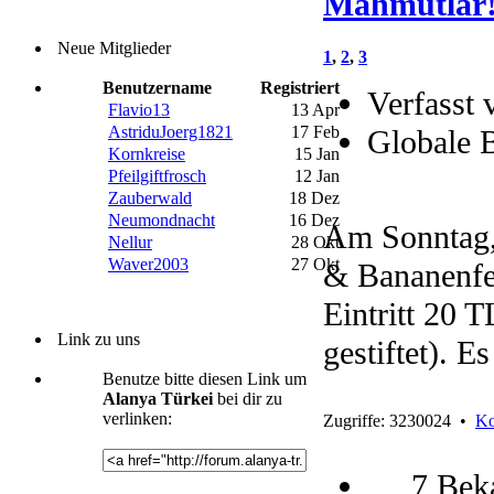
Mahmutlar
Neue Mitglieder
1
,
2
,
3
Benutzername
Registriert
Verfasst 
Flavio13
13 Apr
AstriduJoerg1821
17 Feb
Globale 
Kornkreise
15 Jan
Pfeilgiftfrosch
12 Jan
Zauberwald
18 Dez
Neumondnacht
16 Dez
Am Sonntag,
Nellur
28 Okt
Waver2003
27 Okt
& Bananenfes
Eintritt 20 
Link zu uns
gestiftet). E
Benutze bitte diesen Link um
Alanya Türkei
bei dir zu
verlinken:
Zugriffe: 3230024 •
Ko
7 Bek