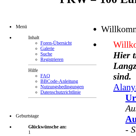
Menü
Willkom
Inhalt
Willk
Foren-Übersicht
Galerie
Hier 
Suche
Registrieren
Langze
Hilfe
sind.
FAQ
BBCode-Anleitung
Alany
Nutzungsbedingungen
Datenschutzrichtlinie
Ur
Au
Geburtstage
Au
Glückwünsche an:
-
S
1