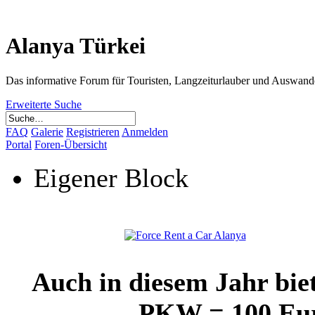
Alanya Türkei
Das informative Forum für Touristen, Langzeiturlauber und Auswand
Erweiterte Suche
FAQ
Galerie
Registrieren
Anmelden
Portal
Foren-Übersicht
Eigener Block
Auch in diesem Jahr bie
PKW = 100 Euro