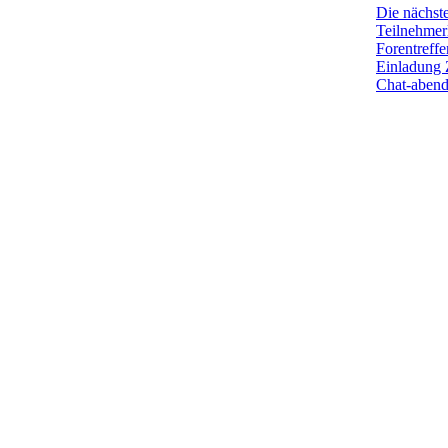
Die nächst
Teilnehmerl
Forentreffe
Einladung 
Chat-aben