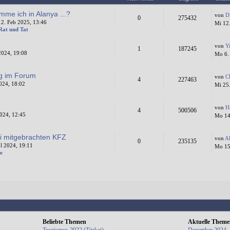
mme ich in Alanya ...?
von
D
0
275432
2. Feb 2025, 13:46
Mi 12
 Rat und Tat
von
Y
1
187245
2024, 19:08
Mo 6.
ng im Forum
von
C
4
227463
024, 18:02
Mi 25
von
H
4
500506
024, 12:45
Mo 14
i mitgebrachten KFZ
von
A
0
235135
l 2024, 19:11
Mo 15.
e
Beliebte Themen
Aktuelle Them