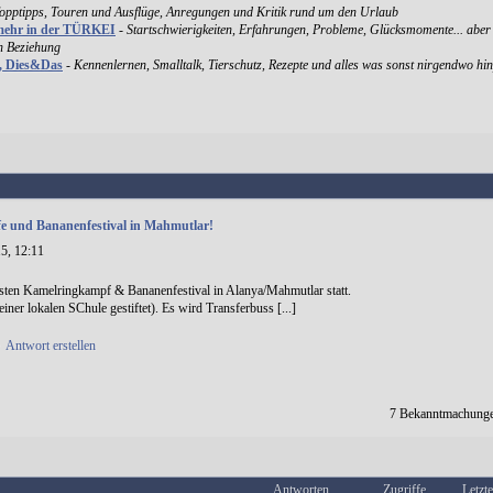
Topptipps, Touren und Ausflüge, Anregungen und Kritik rund um den Urlaub
mehr in der TÜRKEI
-
Startschwierigkeiten, Erfahrungen, Probleme, Glücksmomente... aber
en Beziehung
k, Dies&Das
-
Kennenlernen, Smalltalk, Tierschutz, Rezepte und alles was sonst nirgendwo hin
 und Bananenfestival in Mahmutlar!
5, 12:11
sten Kamelringkampf & Bananenfestival in Alanya/Mahmutlar statt.
iner lokalen SChule gestiftet). Es wird Transferbuss [...]
•
Antwort erstellen
7 Bekanntmachunge
Antworten
Zugriffe
Letzte