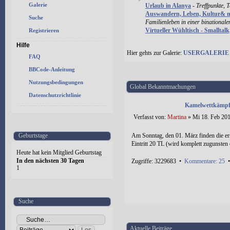
Galerie
Urlaub in Alanya
-
Treffpunkte, 
Auswandern, Leben, Kultur& 
Suche
Familienleben in einer binational
Virtueller Wühltisch - Smalltal
Registrieren
Hilfe
Hier gehts zur Galerie:
USERGALERIE
FAQ
BBCode-Anleitung
Nutzungsbedingungen
Global Bekanntmachungen
Datenschutzrichtlinie
Kamelwettkämpfe
Verfasst von:
Martina
» Mi 18. Feb 201
Geburtstage
Am Sonntag, den 01. März finden die er
Eintritt 20 TL (wird komplett zugunsten e
Heute hat kein Mitglied Geburtstag
In den nächsten 30 Tagen
Zugriffe: 3229683 •
Kommentare: 25
1
Suche
Aktuelle Beiträge