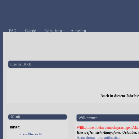
FAQ
Galerie
Registrieren
Anmelden
Eigener Block
Auch in diesem Jahr bi
Menü
Willkommen
Inhalt
Willkommen beim deutschsprachigen Alan
Hier treffen sich Alanyafans, Urlauber, 
Foren-Übersicht
Alanyahome - Forenübersicht