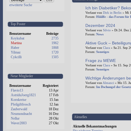
erweiterte Suche
Ich bin Diabetiker? Beko
Verfasst von
Dirk in Berlin
» Mi 1
Forum:
Hiiiilfe - das Forum für
Top Poster
Dezember 2024
Verfasst von
Silvio
» Di 24. Dez 
Benutzername
Beiträge
Forum:
News
Keykubat
2735
Aktive Guck – Beteiligu
Martina
1962
Haber
1868
Verfasst von
Clara
» Sa 21. Sep 2
Forum:
Sonstiges
Yilmaz
1720
Cykcilli
1505
Frage zu MEWE
Verfasst von
Clara
» So 15. Sep 2
Forum:
Sonstiges
Neue Mitglieder
Wichtige Änderungen be
Verfasst von
Almanci
» Mo 15. Ju
Benutzername
Registriert
Forum:
Im Dschungel der Gesetz
Flavio13
13 Apr
AstriduJoerg1821
17 Feb
Kornkreise
15 Jan
Pfeilgiftfrosch
12 Jan
Zauberwald
18 Dez
Neumondnacht
16 Dez
Aktuelles
Nellur
28 Okt
Waver2003
27 Okt
Aktuelle Bekanntmachungen