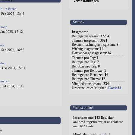
Veranstaltungen
irk in Berlin
. Feb 2025, 13:46
Statistik
ilmaz
Insgesamt
 Jan 2025, 17:12
Beiträge insgesamt:
37234
Themen insgesamt:
3021
Bekanntmachungen insgesamt:
3
lara
Wichtig insgesamt:
11
. Sep 2024, 16:32
Dateianhänge insgesamt:
82
Themen pro Tag:
1
Beiträge pro Tag:
7
aber
Benutzer pro Tag:
0
. Okt 2024, 15:21
Themen pro Benutzer:
1
Beiträge pro Benutzer:
16
Beiträge pro Thema:
12
lmanci
Mitglieder insgesamt:
2344
 Jul 2024, 19:11
Unser neuestes Mitglied:
Flavio13
1
2
3
4
5
524
Wer ist online?
Insgesamt sind
183
Besucher
online: 1 registrierter, 0 unsichtbare
und 182 Gäste
en
Mitglieder:
Baidu [Spider]