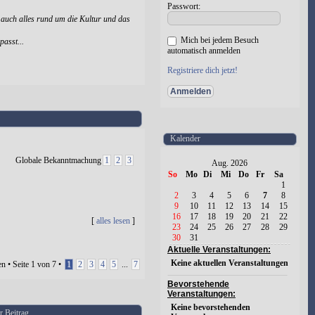
Passwort:
 auch alles rund um die Kultur und das
Mich bei jedem Besuch
passt...
automatisch anmelden
Registriere dich jetzt!
Kalender
Globale Bekanntmachung
1
2
3
Aug. 2026
So
Mo
Di
Mi
Do
Fr
Sa
1
2
3
4
5
6
7
8
9
10
11
12
13
14
15
16
17
18
19
20
21
22
[
alles lesen
]
23
24
25
26
27
28
29
30
31
Aktuelle Veranstaltungen:
Keine aktuellen Veranstaltungen
n • Seite
1
von
7
•
1
2
3
4
5
...
7
Bevorstehende
Veranstaltungen:
Keine bevorstehenden
r Beitrag