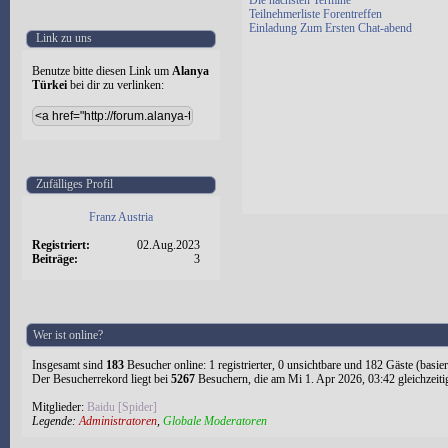
Die nächsten Termine
Teilnehmerliste Forentreffen
Einladung Zum Ersten Chat-abend
Link zu uns
Benutze bitte diesen Link um
Alanya
Türkei
bei dir zu verlinken:
Zufälliges Profil
Franz Austria
Registriert:
02.Aug.2023
Beiträge:
3
Wer ist online?
Insgesamt sind
183
Besucher online: 1 registrierter, 0 unsichtbare und 182 Gäste (basie
Der Besucherrekord liegt bei
5267
Besuchern, die am Mi 1. Apr 2026, 03:42 gleichzeiti
Mitglieder:
Baidu [Spider]
Legende:
Administratoren
,
Globale Moderatoren