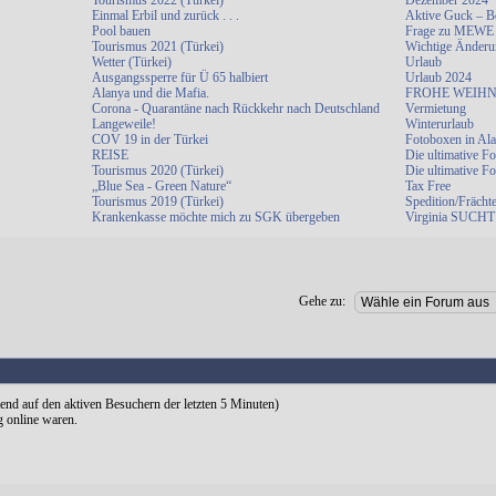
Tourismus 2022 (Türkei)
Dezember 2024
Einmal Erbil und zurück . . .
Aktive Guck – B
Pool bauen
Frage zu MEWE
Tourismus 2021 (Türkei)
Wichtige Änderu
Wetter (Türkei)
Urlaub
Ausgangssperre für Ü 65 halbiert
Urlaub 2024
Alanya und die Mafia.
FROHE WEIHN
Corona - Quarantäne nach Rückkehr nach Deutschland
Vermietung
Langeweile!
Winterurlaub
COV 19 in der Türkei
Fotoboxen in Al
REISE
Die ultimative F
Tourismus 2020 (Türkei)
Die ultimative F
„Blue Sea - Green Nature“
Tax Free
Tourismus 2019 (Türkei)
Spedition/Frächt
Krankenkasse möchte mich zu SGK übergeben
Virginia SUCHT 
Gehe zu:
rend auf den aktiven Besuchern der letzten 5 Minuten)
g online waren.