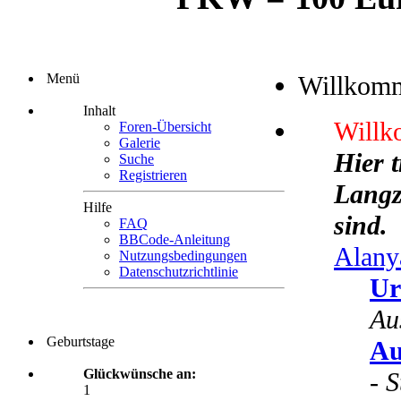
Menü
Willkom
Inhalt
Willk
Foren-Übersicht
Galerie
Hier 
Suche
Registrieren
Langze
Hilfe
sind.
FAQ
BBCode-Anleitung
Alany
Nutzungsbedingungen
Datenschutzrichtlinie
Ur
Au
Geburtstage
Au
Glückwünsche an:
-
S
1