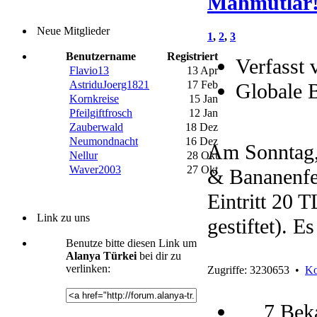
Mahmutlar
Neue Mitglieder
1
,
2
,
3
Benutzername
Registriert
Verfasst 
Flavio13
13 Apr
AstriduJoerg1821
17 Feb
Globale 
Kornkreise
15 Jan
Pfeilgiftfrosch
12 Jan
Zauberwald
18 Dez
Neumondnacht
16 Dez
Am Sonntag,
Nellur
28 Okt
Waver2003
27 Okt
& Bananenfes
Eintritt 20 
Link zu uns
gestiftet). E
Benutze bitte diesen Link um
Alanya Türkei
bei dir zu
verlinken:
Zugriffe: 3230653 •
Ko
7 Bek