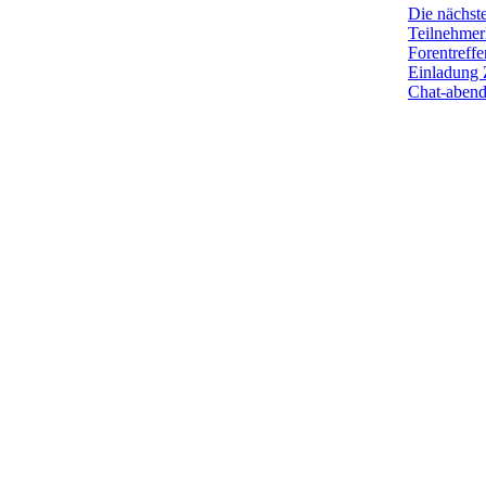
Die nächst
Teilnehmerl
Forentreffe
Einladung 
Chat-aben