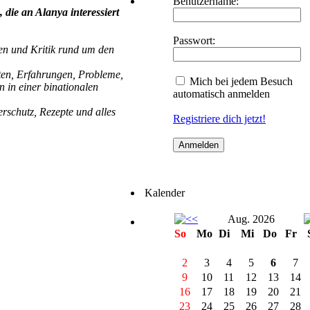
Benutzername:
 die an Alanya interessiert
Passwort:
en und Kritik rund um den
iten, Erfahrungen, Probleme,
Mich bei jedem Besuch
 in einer binationalen
automatisch anmelden
erschutz, Rezepte und alles
Registriere dich jetzt!
Kalender
Aug. 2026
So
Mo
Di
Mi
Do
Fr
2
3
4
5
6
7
9
10
11
12
13
14
16
17
18
19
20
21
23
24
25
26
27
28