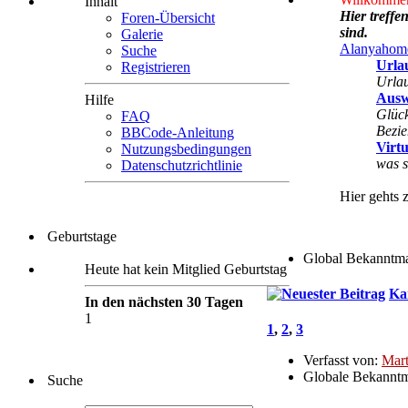
Inhalt
Hier treffe
Foren-Übersicht
sind.
Galerie
Alanyahome
Suche
Urla
Registrieren
Urla
Ausw
Hilfe
Glück
FAQ
Bezi
BBCode-Anleitung
Virtu
Nutzungsbedingungen
was s
Datenschutzrichtlinie
Hier gehts 
Geburtstage
Global Bekanntm
Heute hat kein Mitglied Geburtstag
Ka
In den nächsten 30 Tagen
1
1
,
2
,
3
Verfasst von:
Mart
Globale Bekannt
Suche