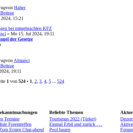
trag
von
Haber
 2024, 15:21
gen bei mitgebrachten KFZ
nci
» Mo 15. Jul 2024, 19:11
ngel der Gesetze
n
trag
von
Almanci
2024, 19:11
eite
1
von
524
•
1
,
2
,
3
,
4
,
5
...
524
Bekanntmachungen
Beliebte Themen
Aktue
en Termine
Tourismus 2022 (Türkei)
Dezem
iste Forentreffen
Einmal Erbil und zurück . . .
Aktive
Zum Ersten Chat-abend
Pool bauen
Forum