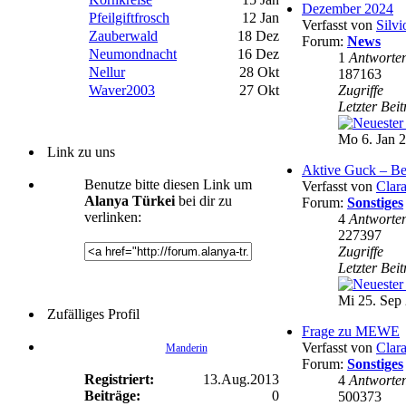
Dezember 2024
Pfeilgiftfrosch
12 Jan
Verfasst von
Silvi
Zauberwald
18 Dez
Forum:
News
Neumondnacht
16 Dez
1
Antworte
Nellur
28 Okt
187163
Waver2003
27 Okt
Zugriffe
Letzter Bei
Mo 6. Jan 2
Link zu uns
Aktive Guck – Be
Benutze bitte diesen Link um
Verfasst von
Clar
Alanya Türkei
bei dir zu
Forum:
Sonstiges
verlinken:
4
Antworte
227397
Zugriffe
Letzter Bei
Mi 25. Sep 
Zufälliges Profil
Frage zu MEWE
Verfasst von
Clar
Manderin
Forum:
Sonstiges
Registriert:
13.Aug.2013
4
Antworte
Beiträge:
0
500373