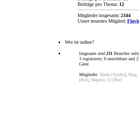
Beiträge pro Thema:
12
Mitglieder insgesamt:
2344
Unser neuestes Mitglied:
Flavi
Wer ist online?
Insgesamt sind
231
Besucher onli
3 registrierte, 0 unsichtbare und 
Gäste
Mitglieder:
Baidu [Spider]
,
Bing
[Bot]
,
Majestic-12 [Bot]