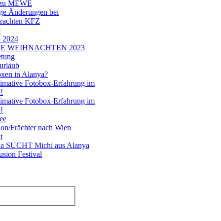
 zu MEWE
ge Änderungen bei
brachten KFZ
b
b 2024
E WEIHNACHTEN 2023
etung
urlaub
xen in Alanya?
timative Fotobox-Erfahrung im
!
timative Fotobox-Erfahrung im
!
ee
ion/Frächter nach Wien
t
nia SUCHT Michi aus Alanya
sion Festival