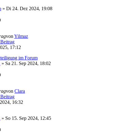
o
» Di 24. Dez 2024, 19:08
n
trag
von
Yilmaz
025, 17:12
teiligung im Forum
a
» Sa 21. Sep 2024, 18:02
n
trag
von
Clara
2024, 16:32
a
» So 15. Sep 2024, 12:45
n