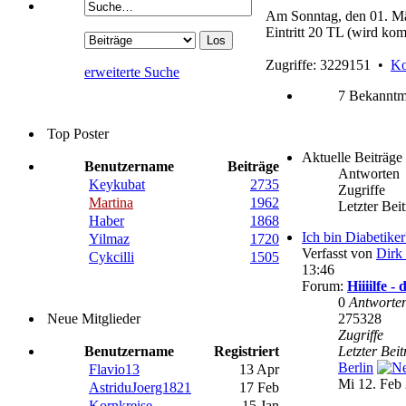
Am Sonntag, den 01. Mär
Eintritt 20 TL (wird komp
Zugriffe: 3229151 •
Ko
erweiterte Suche
7 Bekanntm
Top Poster
Aktuelle Beiträge
Benutzername
Beiträge
Antworten
Keykubat
2735
Zugriffe
Martina
1962
Letzter Bei
Haber
1868
Ich bin Diabetike
Yilmaz
1720
Verfasst von
Dirk 
Cykcilli
1505
13:46
Forum:
Hiiiilfe 
0
Antworte
Neue Mitglieder
275328
Zugriffe
Benutzername
Registriert
Letzter Bei
Berlin
Flavio13
13 Apr
Mi 12. Feb 
AstriduJoerg1821
17 Feb
Kornkreise
15 Jan