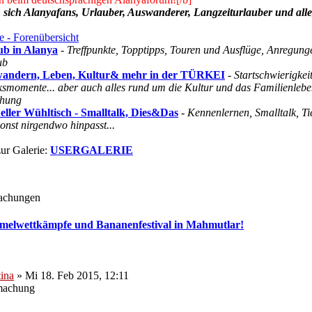
n sich Alanyafans, Urlauber, Auswanderer, Langzeiturlauber und alle,
 - Forenübersicht
ub in Alanya
-
Treffpunkte, Topptipps, Touren und Ausflüge, Anregung
ub
andern, Leben, Kultur& mehr in der TÜRKEI
-
Startschwierigke
smomente... aber auch alles rund um die Kultur und das Familienleben
ehung
eller Wühltisch - Smalltalk, Dies&Das
-
Kennenlernen, Smalltalk, Ti
onst nirgendwo hinpasst...
zur Galerie:
USERGALERIE
achungen
melwettkämpfe und Bananenfestival in Mahmutlar!
ina
» Mi 18. Feb 2015, 12:11
machung