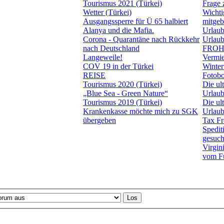
Tourismus 2021 (Türkei)
Frage
Wetter (Türkei)
Wichti
Ausgangssperre für Ü 65 halbiert
mitge
Alanya und die Mafia.
Urlau
Corona - Quarantäne nach Rückkehr
Urlau
nach Deutschland
FROH
Langeweile!
Vermi
COV 19 in der Türkei
Winter
REISE
Fotobo
Tourismus 2020 (Türkei)
Die ul
„Blue Sea - Green Nature“
Urlaub
Tourismus 2019 (Türkei)
Die ul
Krankenkasse möchte mich zu SGK
Urlaub
übergeben
Tax Fr
Spedit
gesuch
Virgi
vom Fu