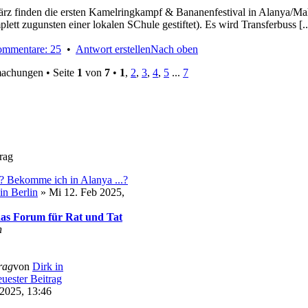
z finden die ersten Kamelringkampf & Bananenfestival in Alanya/Mahm
lett zugunsten einer lokalen SChule gestiftet). Es wird Transferbuss [..
mmentare: 25
•
Antwort erstellen
Nach oben
achungen • Seite
1
von
7
•
1
,
2
,
3
,
4
,
5
...
7
trag
r? Bekomme ich in Alanya ...?
in Berlin
» Mi 12. Feb 2025,
- das Forum für Rat und Tat
n
trag
von
Dirk in
2025, 13:46