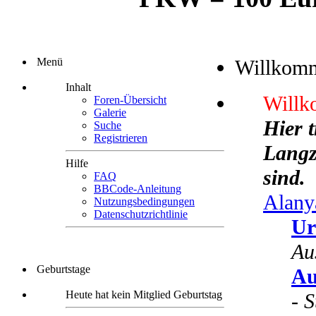
Menü
Willkom
Inhalt
Willk
Foren-Übersicht
Galerie
Hier 
Suche
Registrieren
Langze
Hilfe
sind.
FAQ
BBCode-Anleitung
Alany
Nutzungsbedingungen
Datenschutzrichtlinie
Ur
Au
Geburtstage
Au
Heute hat kein Mitglied Geburtstag
-
S