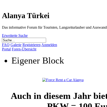
Alanya Türkei
Das informative Forum für Touristen, Langzeiturlauber und Auswand
Erweiterte Suche
FAQ
Galerie
Registrieren
Anmelden
Portal
Foren-Übersicht
Eigener Block
Auch in diesem Jahr bie
PKW = 100 Euro