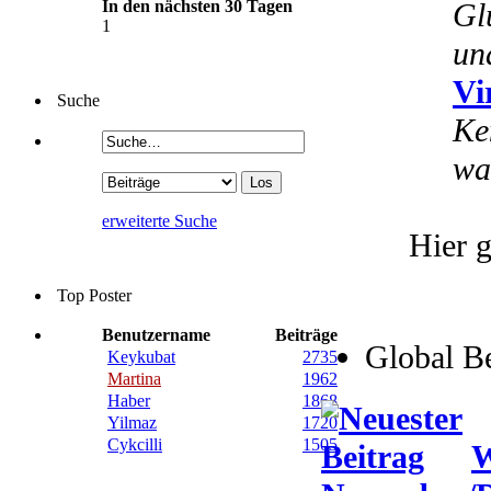
In den nächsten 30 Tagen
Gl
1
un
Vi
Suche
Ke
wa
erweiterte Suche
Hier g
Top Poster
Benutzername
Beiträge
Global B
Keykubat
2735
Martina
1962
Haber
1868
Yilmaz
1720
Cykcilli
1505
W