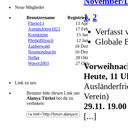
November/
Neue Mitglieder
1
,
2
Benutzername
Registriert
Flavio13
13 Apr
AstriduJoerg1821
17 Feb
Verfasst 
Kornkreise
15 Jan
Globale 
Pfeilgiftfrosch
12 Jan
Zauberwald
18 Dez
Neumondnacht
16 Dez
Nellur
28 Okt
Waver2003
27 Okt
Vorweihnach
Heute, 11 
Link zu uns
Ausländerfri
Benutze bitte diesen Link um
Verein)
Alanya Türkei
bei dir zu
verlinken:
29.11. 19.
[...]