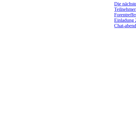
Die nächst
Teilnehmerl
Forentreffe
Einladung 
Chat-aben