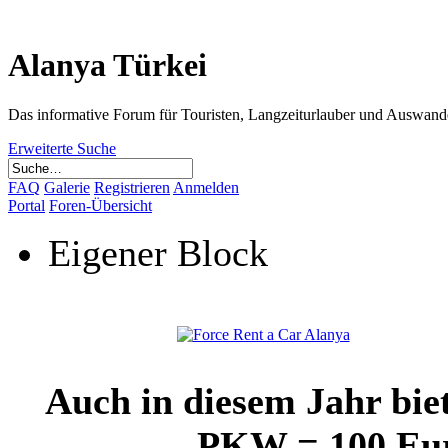
Alanya Türkei
Das informative Forum für Touristen, Langzeiturlauber und Auswand
Erweiterte Suche
FAQ
Galerie
Registrieren
Anmelden
Portal
Foren-Übersicht
Eigener Block
Auch in diesem Jahr bie
PKW = 100 Euro