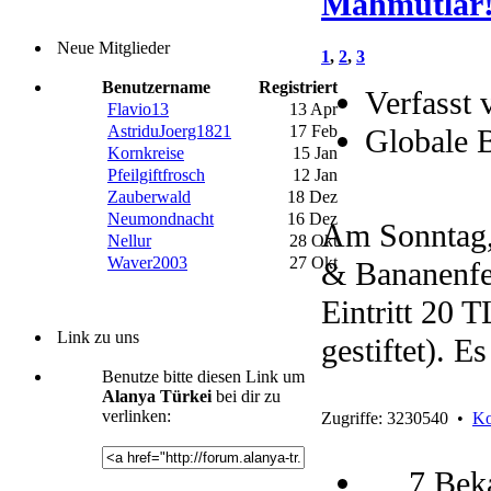
Mahmutlar
Neue Mitglieder
1
,
2
,
3
Benutzername
Registriert
Verfasst 
Flavio13
13 Apr
AstriduJoerg1821
17 Feb
Globale 
Kornkreise
15 Jan
Pfeilgiftfrosch
12 Jan
Zauberwald
18 Dez
Neumondnacht
16 Dez
Am Sonntag,
Nellur
28 Okt
Waver2003
27 Okt
& Bananenfes
Eintritt 20 
Link zu uns
gestiftet). E
Benutze bitte diesen Link um
Alanya Türkei
bei dir zu
verlinken:
Zugriffe: 3230540 •
Ko
7 Bek