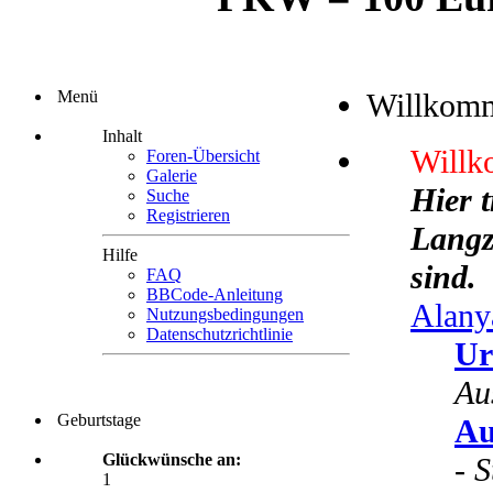
Menü
Willkom
Inhalt
Willk
Foren-Übersicht
Galerie
Hier 
Suche
Registrieren
Langze
Hilfe
sind.
FAQ
BBCode-Anleitung
Alany
Nutzungsbedingungen
Datenschutzrichtlinie
Ur
Au
Geburtstage
Au
Glückwünsche an:
-
S
1