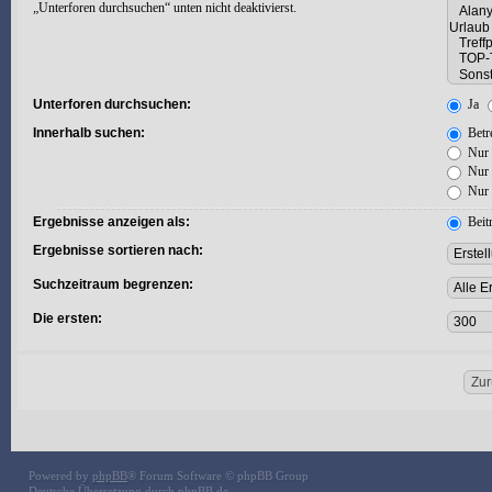
„Unterforen durchsuchen“ unten nicht deaktivierst.
Unterforen durchsuchen:
Ja
Innerhalb suchen:
Betre
Nur 
Nur 
Nur 
Ergebnisse anzeigen als:
Beit
Ergebnisse sortieren nach:
Suchzeitraum begrenzen:
Die ersten:
Powered by
phpBB
® Forum Software © phpBB Group
Deutsche Übersetzung durch
phpBB.de