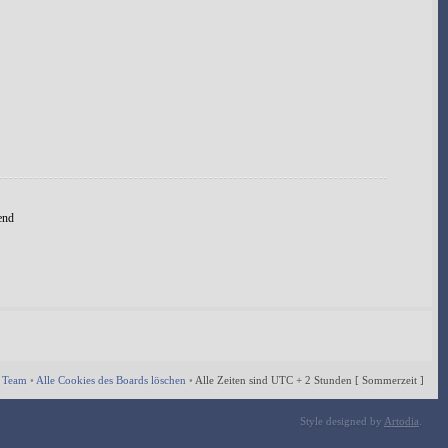
end
 Team
•
Alle Cookies des Boards löschen
•
Alle Zeiten sind UTC + 2 Stunden [ Sommerzeit ]
Style designed by
Artodia
.