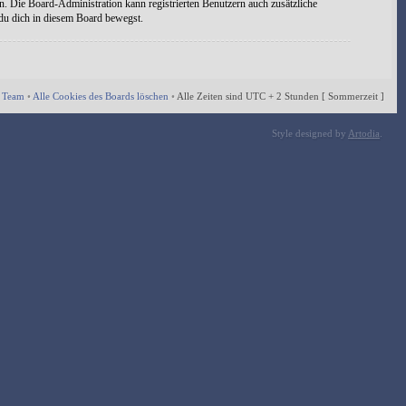
n. Die Board-Administration kann registrierten Benutzern auch zusätzliche
 du dich in diesem Board bewegst.
 Team
•
Alle Cookies des Boards löschen
•
Alle Zeiten sind UTC + 2 Stunden [ Sommerzeit ]
Style designed by
Artodia
.