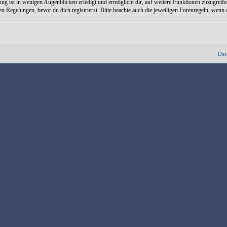
ng ist in wenigen Augenblicken erledigt und ermöglicht dir, auf weitere Funktionen zuzugreife
Regelungen, bevor du dich registrierst. Bitte beachte auch die jeweiligen Forenregeln, wenn
Das