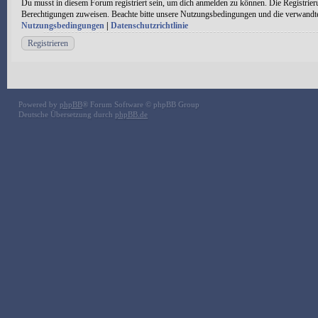
Du musst in diesem Forum registriert sein, um dich anmelden zu können. Die Registrieru
Berechtigungen zuweisen. Beachte bitte unsere Nutzungsbedingungen und die verwandten 
Nutzungsbedingungen
|
Datenschutzrichtlinie
Registrieren
Powered by
phpBB
® Forum Software © phpBB Group
Deutsche Übersetzung durch
phpBB.de