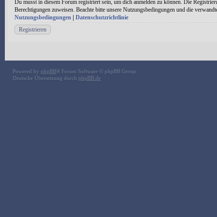
Du musst in diesem Forum registriert sein, um dich anmelden zu können. Die Registrieru
Berechtigungen zuweisen. Beachte bitte unsere Nutzungsbedingungen und die verwandten 
Nutzungsbedingungen
|
Datenschutzrichtlinie
Registrieren
Powered by
phpBB
® Forum Software © phpBB Group
Deutsche Übersetzung durch
phpBB.de