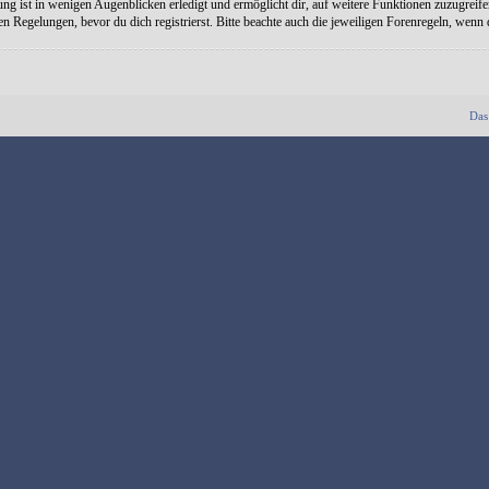
ng ist in wenigen Augenblicken erledigt und ermöglicht dir, auf weitere Funktionen zuzugreife
Regelungen, bevor du dich registrierst. Bitte beachte auch die jeweiligen Forenregeln, wenn
Das