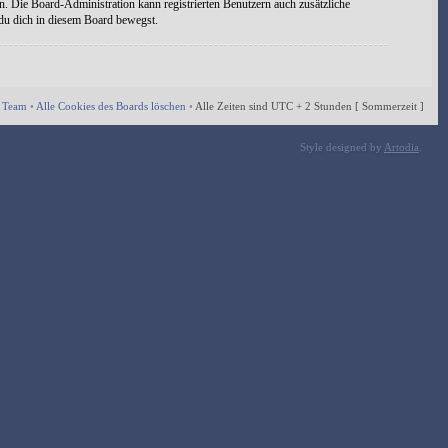
n. Die Board-Administration kann registrierten Benutzern auch zusätzliche
 du dich in diesem Board bewegst.
 Team
•
Alle Cookies des Boards löschen
•
Alle Zeiten sind UTC + 2 Stunden [ Sommerzeit ]
Style designed by
Artodia
.