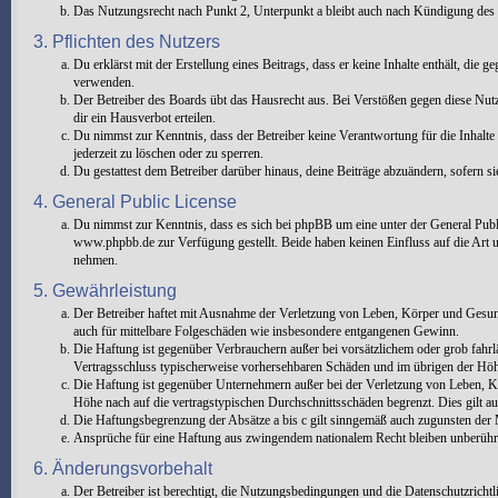
Das Nutzungsrecht nach Punkt 2, Unterpunkt a bleibt auch nach Kündigung des
3. Pflichten des Nutzers
Du erklärst mit der Erstellung eines Beitrags, dass er keine Inhalte enthält, die
verwenden.
Der Betreiber des Boards übt das Hausrecht aus. Bei Verstößen gegen diese Nu
dir ein Hausverbot erteilen.
Du nimmst zur Kenntnis, dass der Betreiber keine Verantwortung für die Inhalte 
jederzeit zu löschen oder zu sperren.
Du gestattest dem Betreiber darüber hinaus, deine Beiträge abzuändern, sofern s
4. General Public License
Du nimmst zur Kenntnis, dass es sich bei phpBB um eine unter der General Pu
www.phpbb.de zur Verfügung gestellt. Beide haben keinen Einfluss auf die Art 
nehmen.
5. Gewährleistung
Der Betreiber haftet mit Ausnahme der Verletzung von Leben, Körper und Gesundhe
auch für mittelbare Folgeschäden wie insbesondere entgangenen Gewinn.
Die Haftung ist gegenüber Verbrauchern außer bei vorsätzlichem oder grob fahrl
Vertragsschluss typischerweise vorhersehbaren Schäden und im übrigen der Höhe
Die Haftung ist gegenüber Unternehmern außer bei der Verletzung von Leben, Kö
Höhe nach auf die vertragstypischen Durchschnittsschäden begrenzt. Dies gilt 
Die Haftungsbegrenzung der Absätze a bis c gilt sinngemäß auch zugunsten der M
Ansprüche für eine Haftung aus zwingendem nationalem Recht bleiben unberühr
6. Änderungsvorbehalt
Der Betreiber ist berechtigt, die Nutzungsbedingungen und die Datenschutzricht