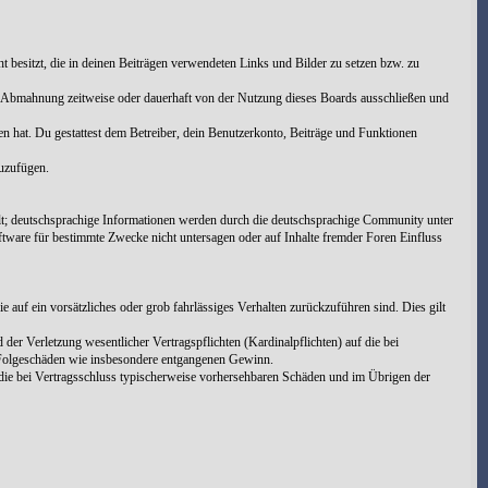
cht besitzt, die in deinen Beiträgen verwendeten Links und Bilder zu setzen bzw. zu
h Abmahnung zeitweise oder dauerhaft von der Nutzung dieses Boards ausschließen und
men hat. Du gestattest dem Betreiber, dein Benutzerkonto, Beiträge und Funktionen
zuzufügen.
t; deutschsprachige Informationen werden durch die deutschsprachige Community unter
tware für bestimmte Zwecke nicht untersagen oder auf Inhalte fremder Foren Einfluss
 auf ein vorsätzliches oder grob fahrlässiges Verhalten zurückzuführen sind. Dies gilt
er Verletzung wesentlicher Vertragspflichten (Kardinalpflichten) auf die bei
e Folgeschäden wie insbesondere entgangenen Gewinn.
die bei Vertragsschluss typischerweise vorhersehbaren Schäden und im Übrigen der