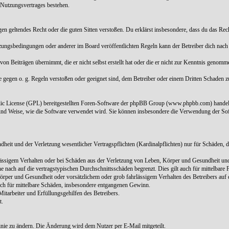
 Nutzungsvertrages bestehen.
 gegen geltendes Recht oder die guten Sitten verstoßen. Du erklärst insbesondere, dass du das Re
tzungsbedingungen oder anderer im Board veröffentlichten Regeln kann der Betreiber dich nac
von Beiträgen übernimmt, die er nicht selbst erstellt hat oder die er nicht zur Kenntnis genom
ie gegen o. g. Regeln verstoßen oder geeignet sind, dem Betreiber oder einem Dritten Schaden 
blic License (GPL) bereitgestellten Foren-Software der phpBB Group (www.phpbb.com) handel
und Weise, wie die Software verwendet wird. Sie können insbesondere die Verwendung der Sof
it und der Verletzung wesentlicher Vertragspflichten (Kardinalpflichten) nur für Schäden, die
ässigem Verhalten oder bei Schäden aus der Verletzung von Leben, Körper und Gesundheit und d
 nach auf die vertragstypischen Durchschnittsschäden begrenzt. Dies gilt auch für mittelbar
rper und Gesundheit oder vorsätzlichem oder grob fahrlässigem Verhalten des Betreibers auf 
auch für mittelbare Schäden, insbesondere entgangenen Gewinn.
itarbeiter und Erfüllungsgehilfen des Betreibers.
t.
linie zu ändern. Die Änderung wird dem Nutzer per E-Mail mitgeteilt.