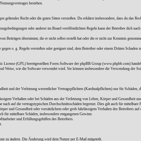
 Nutzungsvertrages bestehen.
 gegen geltendes Recht oder die guten Sitten verstoßen. Du erklärst insbesondere, dass du das Re
tzungsbedingungen oder anderer im Board veröffentlichten Regeln kann der Betreiber dich nac
von Beiträgen übernimmt, die er nicht selbst erstellt hat oder die er nicht zur Kenntnis genom
ie gegen o. g. Regeln verstoßen oder geeignet sind, dem Betreiber oder einem Dritten Schaden 
blic License (GPL) bereitgestellten Foren-Software der phpBB Group (www.phpbb.com) handel
und Weise, wie die Software verwendet wird. Sie können insbesondere die Verwendung der Sof
it und der Verletzung wesentlicher Vertragspflichten (Kardinalpflichten) nur für Schäden, die
ässigem Verhalten oder bei Schäden aus der Verletzung von Leben, Körper und Gesundheit und d
 nach auf die vertragstypischen Durchschnittsschäden begrenzt. Dies gilt auch für mittelbar
rper und Gesundheit oder vorsätzlichem oder grob fahrlässigem Verhalten des Betreibers auf 
auch für mittelbare Schäden, insbesondere entgangenen Gewinn.
itarbeiter und Erfüllungsgehilfen des Betreibers.
t.
linie zu ändern. Die Änderung wird dem Nutzer per E-Mail mitgeteilt.