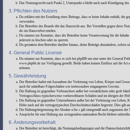
Das Nutzungsrecht nach Punkt 2, Unterpunkt a bleibt auch nach Kündigung des
3. Pflichten des Nutzers
Du erklärst mit der Erstellung eines Beitrags, dass er keine Inhalte enthält, die
verwenden.
Der Betreiber des Boards übt das Hausrecht aus. Bei Verstößen gegen diese Nu
dir ein Hausverbot erteilen.
Du nimmst zur Kenntnis, dass der Betreiber keine Verantwortung für die Inhalte 
jederzeit zu löschen oder zu sperren.
Du gestattest dem Betreiber darüber hinaus, deine Beiträge abzuändern, sofern s
4. General Public License
Du nimmst zur Kenntnis, dass es sich bei phpBB um eine unter der General Pu
www.phpbb.de zur Verfügung gestellt. Beide haben keinen Einfluss auf die Art 
nehmen.
5. Gewährleistung
Der Betreiber haftet mit Ausnahme der Verletzung von Leben, Körper und Gesundhe
auch für mittelbare Folgeschäden wie insbesondere entgangenen Gewinn.
Die Haftung ist gegenüber Verbrauchern außer bei vorsätzlichem oder grob fahrl
Vertragsschluss typischerweise vorhersehbaren Schäden und im übrigen der Höhe
Die Haftung ist gegenüber Unternehmern außer bei der Verletzung von Leben, Kö
Höhe nach auf die vertragstypischen Durchschnittsschäden begrenzt. Dies gilt 
Die Haftungsbegrenzung der Absätze a bis c gilt sinngemäß auch zugunsten der M
Ansprüche für eine Haftung aus zwingendem nationalem Recht bleiben unberühr
6. Änderungsvorbehalt
Der Betreiber ist berechtigt, die Nutzungsbedingungen und die Datenschutzricht