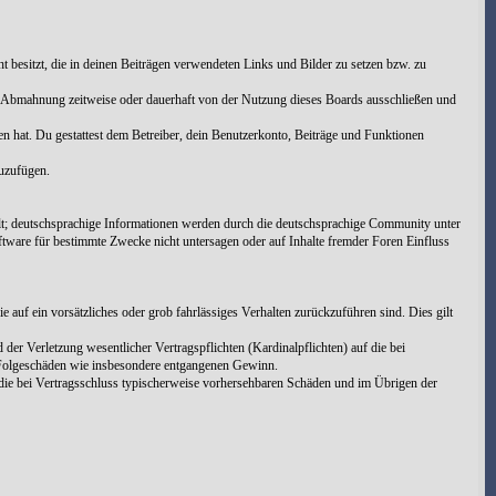
cht besitzt, die in deinen Beiträgen verwendeten Links und Bilder zu setzen bzw. zu
h Abmahnung zeitweise oder dauerhaft von der Nutzung dieses Boards ausschließen und
men hat. Du gestattest dem Betreiber, dein Benutzerkonto, Beiträge und Funktionen
zuzufügen.
t; deutschsprachige Informationen werden durch die deutschsprachige Community unter
tware für bestimmte Zwecke nicht untersagen oder auf Inhalte fremder Foren Einfluss
 auf ein vorsätzliches oder grob fahrlässiges Verhalten zurückzuführen sind. Dies gilt
er Verletzung wesentlicher Vertragspflichten (Kardinalpflichten) auf die bei
e Folgeschäden wie insbesondere entgangenen Gewinn.
die bei Vertragsschluss typischerweise vorhersehbaren Schäden und im Übrigen der