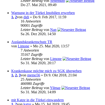
Letzter Beitrag
von
Senemuth
Do 27. Mai 2021, 09:49
Warnung in der Türkei Imobilien erwerben
1
,
2
von
didi
» Do 9. Feb 2017, 11:59
16
Antworten
90001
Zugriffe
Letzter Beitrag
von
Nan
Sa 26. Dez 2020, 14:50
Auslandskrankenschutz TR
von
Limone
» Mo 25. Mai 2020, 13:57
7
Antworten
35167
Zugriffe
Letzter Beitrag
von
Limone
So 31. Mai 2020, 20:17
Krankenkasse möchte mich zu SGK übergeben
1
,
2
,
3
von
memo56
» Di 9. Okt 2018, 21:04
25
Antworten
466980
Zugriffe
Letzter Beitrag
von
Yilmaz
So 31. Mai 2020, 14:09
mit Katze in die Türkei einwandern
1
,
2
von
katze
» Mo 15. Jul 2019, 19:45