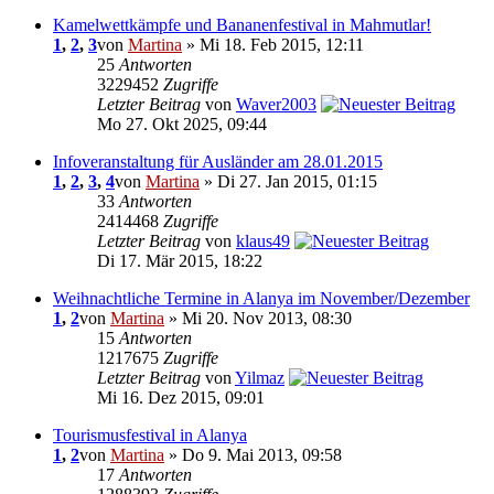
Kamelwettkämpfe und Bananenfestival in Mahmutlar!
1
,
2
,
3
von
Martina
» Mi 18. Feb 2015, 12:11
25
Antworten
3229452
Zugriffe
Letzter Beitrag
von
Waver2003
Mo 27. Okt 2025, 09:44
Infoveranstaltung für Ausländer am 28.01.2015
1
,
2
,
3
,
4
von
Martina
» Di 27. Jan 2015, 01:15
33
Antworten
2414468
Zugriffe
Letzter Beitrag
von
klaus49
Di 17. Mär 2015, 18:22
Weihnachtliche Termine in Alanya im November/Dezember
1
,
2
von
Martina
» Mi 20. Nov 2013, 08:30
15
Antworten
1217675
Zugriffe
Letzter Beitrag
von
Yilmaz
Mi 16. Dez 2015, 09:01
Tourismusfestival in Alanya
1
,
2
von
Martina
» Do 9. Mai 2013, 09:58
17
Antworten