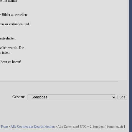
e mit deinen
Bilder zu erstellen.
eren zu verbinden und
estzuhalten.
sslich wurde. Die
 teilen.
Ideen zu hören!
Gehe zu:
 Team
•
Alle Cookies des Boards löschen
•
Alle Zeiten sind UTC + 2 Stunden [ Sommerzeit ]