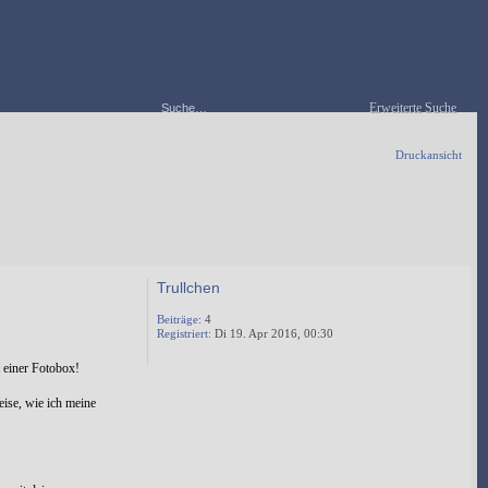
Erweiterte Suche
Druckansicht
Trullchen
Beiträge:
4
Registriert:
Di 19. Apr 2016, 00:30
t einer Fotobox!
eise, wie ich meine