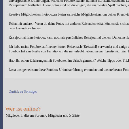
Unvergessliche Erinnerungen: Mit einer Fotobox kannst du nicht nur atemberaubende L
Reisepartnern festhalten. Diese Fotos sind oft diejenigen, die am meisten Spaß machen, 
Kreative Möglichkeiten: Fotoboxen bieten zahlreiche Möglichkeiten, um deiner Kreativitä
Teilen mit anderen: Wenn du deine Fotos mit anderen Reisenden teilst, können sie sich a
neue Freunde zu finden.
Reisejournal: Eine Fotobox kann auch als persönliches Reisejournal dienen. Du kannst k
Ich habe meine Fotobox auf meiner letzten Reise nach [Reiseziel] verwendet und einige 
Fotobox hat eine Reihe von Funktionen, die mir erlaubt haben, meiner Kreativität freien 
Habt ihr schon Erfahrungen mit Fotoboxen im Urlaub gemacht? Welche Tipps oder Tricks 
Lasst uns gemeinsam diese Fotobox-Urlaubserfahrung erkunden und unsere besten Fotos
Antwort erstellen
Zurück zu Sonstiges
Wer ist online?
Mitglieder in diesem Forum: 0 Mitglieder und 5 Gäste