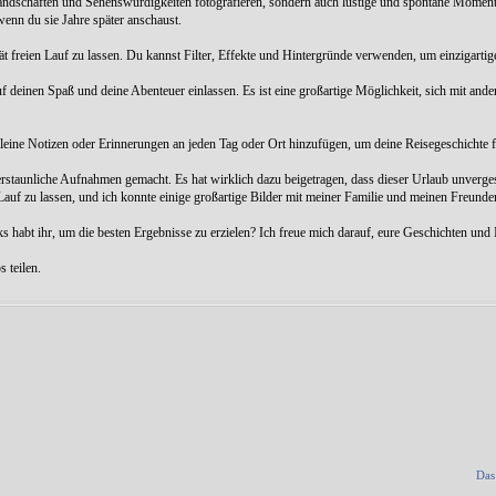
andschaften und Sehenswürdigkeiten fotografieren, sondern auch lustige und spontane Moment
wenn du sie Jahre später anschaust.
t freien Lauf zu lassen. Du kannst Filter, Effekte und Hintergründe verwenden, um einzigartige 
uf deinen Spaß und deine Abenteuer einlassen. Es ist eine großartige Möglichkeit, sich mit and
leine Notizen oder Erinnerungen an jeden Tag oder Ort hinzufügen, um deine Reisegeschichte f
erstaunliche Aufnahmen gemacht. Es hat wirklich dazu beigetragen, dass dieser Urlaub unverge
Lauf zu lassen, und ich konnte einige großartige Bilder mit meiner Familie und meinen Freunden
habt ihr, um die besten Ergebnisse zu erzielen? Ich freue mich darauf, eure Geschichten und 
 teilen.
Das