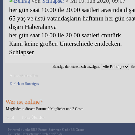
von
Schlapser
» Mi 10. Jun 2020, 09:07
her gün saat 10.00 ile 20.00 saatleri arasında dışa
65 yaş ve üstü vatandaşların haftanın her gün saat
dışarı Haberalanya
her gün saat 10.00 ile 20.00 saatleri cnntürk
Kann keine großen Unterschiede entdecken.
Schlapser
Beiträge der letzten Zeit anzeigen:
So
Antwort erstellen
Zurück zu Sonstiges
Wer ist online?
Mitglieder in diesem Forum: 0 Mitglieder und 2 Gäste
Portal
Foren-Übersicht
Powered by
phpBB
® Forum Software © phpBB Group
Deutsche Übersetzung durch
phpBB.de