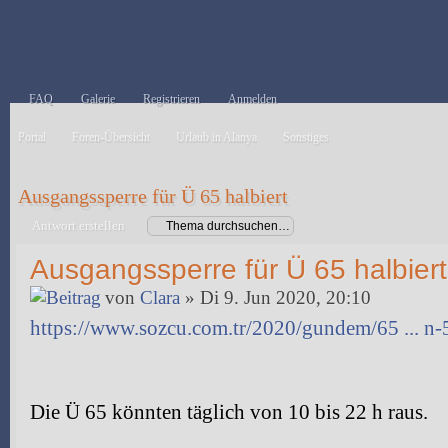
FAQ
Galerie
Registrieren
Anmelden
Portal
Foren-Übersicht
Urlaub in Alanya
Sonstiges
Ausgangssperre für Ü 65 halbiert
Antwort erstellen
Ausgangssperre für Ü 65 halbiert
von
Clara
» Di 9. Jun 2020, 20:10
https://www.sozcu.com.tr/2020/gundem/65 ... n
Die Ü 65 könnten täglich von 10 bis 22 h raus.