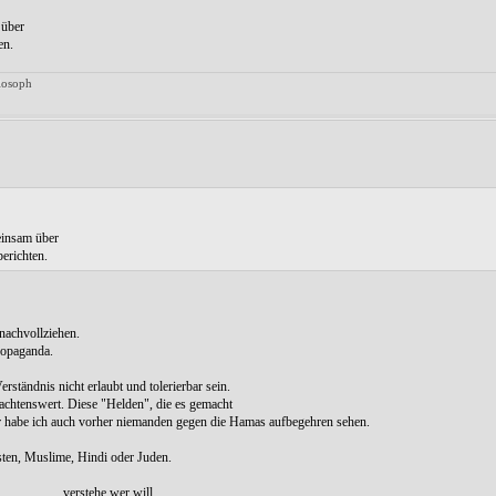
 über
en.
ilosoph
einsam über
berichten.
 nachvollziehen.
ropaganda.
rständnis nicht erlaubt und tolerierbar sein.
rachtenswert. Diese "Helden", die es gemacht
der habe ich auch vorher niemanden gegen die Hamas aufbegehren sehen.
isten, Muslime, Hindi oder Juden.
............, verstehe wer will.