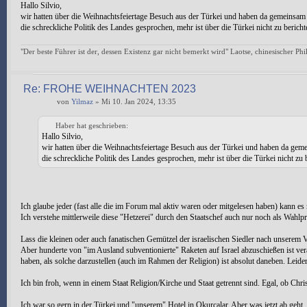
Hallo Silvio,
wir hatten über die Weihnachtsfeiertage Besuch aus der Türkei und haben da gemeinsam
die schreckliche Politik des Landes gesprochen, mehr ist über die Türkei nicht zu bericht
"Der beste Führer ist der, dessen Existenz gar nicht bemerkt wird" Laotse, chinesischer Ph
Re: FROHE WEIHNACHTEN 2023
von
Yilmaz
» Mi 10. Jan 2024, 13:35
Haber hat geschrieben:
Hallo Silvio,
wir hatten über die Weihnachtsfeiertage Besuch aus der Türkei und haben da gem
die schreckliche Politik des Landes gesprochen, mehr ist über die Türkei nicht zu 
Ich glaube jeder (fast alle die im Forum mal aktiv waren oder mitgelesen haben) kann es
Ich verstehe mittlerweile diese "Hetzerei" durch den Staatschef auch nur noch als Wahlp
Lass die kleinen oder auch fanatischen Gemützel der israelischen Siedler nach unserem Ve
Aber hunderte von "im Ausland subventionierte" Raketen auf Israel abzuschießen ist ve
haben, als solche darzustellen (auch im Rahmen der Religion) ist absolut daneben. Lei
Ich bin froh, wenn in einem Staat Religion/Kirche und Staat getrennt sind. Egal, ob Chr
Ich war so gern in der Türkei und "unserem" Hotel in Okurcalar. Aber was jetzt ab geht, .....