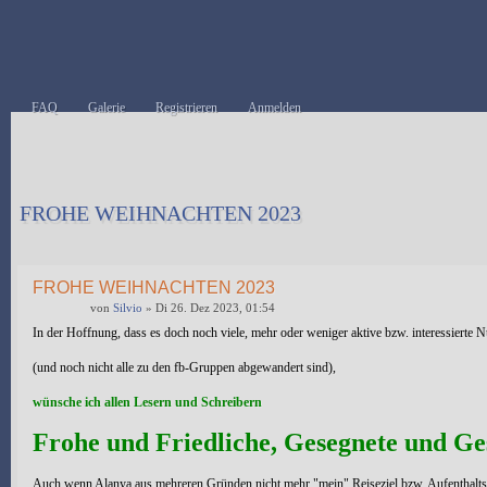
FAQ
Galerie
Registrieren
Anmelden
FROHE WEIHNACHTEN 2023
Antwort erstellen
FROHE WEIHNACHTEN 2023
von
Silvio
» Di 26. Dez 2023, 01:54
In der Hoffnung, dass es doch noch viele, mehr oder weniger aktive bzw. interessierte 
(und noch nicht alle zu den fb-Gruppen abgewandert sind),
wünsche ich allen Lesern und Schreibern
Frohe und Friedliche, Gesegnete und G
Auch wenn Alanya aus mehreren Gründen nicht mehr "mein" Reiseziel bzw. Aufenthaltsort