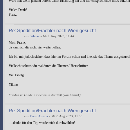
Wäre nett wenn jemand bereits damit Erfahrung hat und mir entsprechende Infos zukom
Vielen Dank!
Franz
Re: Spedition/Frächter nach Wien gesucht
von
Yilmaz
» Mi 2. Aug 2023, 11:44
Moin Franz,
da kann ich dir nicht viel weiterhelfen.
Ich bin mir jedoch sicher, dass hier im Forum schon mal intensiv das Thema ausgetau
Vielleicht schaust du mal durch die Themen-Überschriften.
Viel Erfolg.
Yilmaz
Frieden im Lande > Frieden in der Welt (von Atatürk)
Re: Spedition/Frächter nach Wien gesucht
von
Franz Austria
» Mi 2. Aug 2023, 11:58
.....danke für den Tip, werde mich durchwühlen!