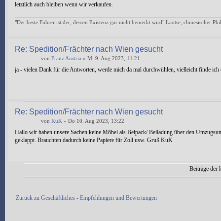
letztlich auch bleiben wenn wir verkaufen.
"Der beste Führer ist der, dessen Existenz gar nicht bemerkt wird" Laotse, chinesischer Ph
Re: Spedition/Frächter nach Wien gesucht
von
Franz Austria
» Mi 9. Aug 2023, 11:21
ja - vielen Dank für die Antworten, werde mich da mal durchwühlen, vielleicht finde ich 
Re: Spedition/Frächter nach Wien gesucht
von
KuK
» Do 10. Aug 2023, 13:22
Hallo wir haben unsere Sachen keine Möbel als Beipack/ Beiladung über den Umzugsu
geklappt. Brauchten dadurch keine Papiere für Zoll usw. Gruß KuK
Beiträge der l
Antwort erstellen
Zurück zu Geschäftliches - Empfehlungen und Bewertungen