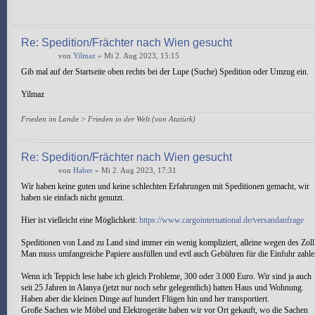
Re: Spedition/Frächter nach Wien gesucht
von
Yilmaz
» Mi 2. Aug 2023, 15:15
Gib mal auf der Startseite oben rechts bei der Lupe (Suche) Spedition oder Umzug ein.
Yilmaz
Frieden im Lande > Frieden in der Welt (von Atatürk)
Re: Spedition/Frächter nach Wien gesucht
von
Haber
» Mi 2. Aug 2023, 17:31
Wir haben keine guten und keine schlechten Erfahrungen mit Speditionen gemacht, wir
haben sie einfach nicht genutzt.
Hier ist vielleicht eine Möglichkeit:
https://www.cargointernational.de/versandanfrage
Speditionen von Land zu Land sind immer ein wenig kompliziert, alleine wegen des Zoll
Man muss umfangreiche Papiere ausfüllen und evtl auch Gebühren für die Einfuhr zahle
Wenn ich Teppich lese habe ich gleich Probleme, 300 oder 3.000 Euro. Wir sind ja auch
seit 25 Jahren in Alanya (jetzt nur noch sehr gelegentlich) hatten Haus und Wohnung.
Haben aber die kleinen Dinge auf hundert Flügen hin und her transportiert.
Große Sachen wie Möbel und Elektrogeräte haben wir vor Ort gekauft, wo die Sachen