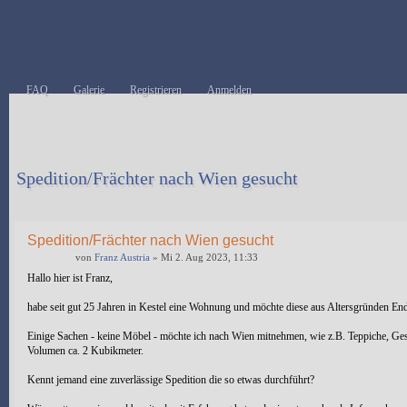
FAQ
Galerie
Registrieren
Anmelden
Spedition/Frächter nach Wien gesucht
Antwort erstellen
Spedition/Frächter nach Wien gesucht
von
Franz Austria
» Mi 2. Aug 2023, 11:33
Hallo hier ist Franz,
habe seit gut 25 Jahren in Kestel eine Wohnung und möchte diese aus Altersgründen En
Einige Sachen - keine Möbel - möchte ich nach Wien mitnehmen, wie z.B. Teppiche, Ges
Volumen ca. 2 Kubikmeter.
Kennt jemand eine zuverlässige Spedition die so etwas durchführt?